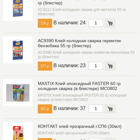
гр (блистер)
AC9311 Клей-холодная сварка для металла 55 гр
(блистер)
В наличии: 24
156 р.
AC9390 Клей-холодная сварка герметик
бензобака 55 гр (блистер)
AC9390 Клей-холодная сварка герметик бензобака 55
гр (блистер)
В наличии: 23
157 р.
MASTIX Клей эпоксидный FASTER 60 гр
холодная сварка (в блистере) MC0802
MASTIX Клей эпоксидный FASTER 60 гр холодная
сварка (в блистере) MC0802
В наличии: 37
161 р.
КОНТАКТ клей прозрачный г.СПб (30мл)
КОНТАКТ клей прозрачный г.СПб (30мл)