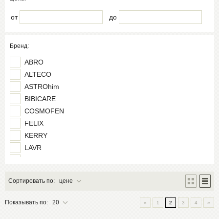
от
до
Бренд:
ABRO
ALTECO
ASTROhim
BIBICARE
COSMOFEN
FELIX
KERRY
LAVR
POXIPOL
PROconnect
Сортировать по:
цене
TRANSMASTER
VIXEN
Показывать по:
20
«
1
2
3
4
»
АЛМАЗ