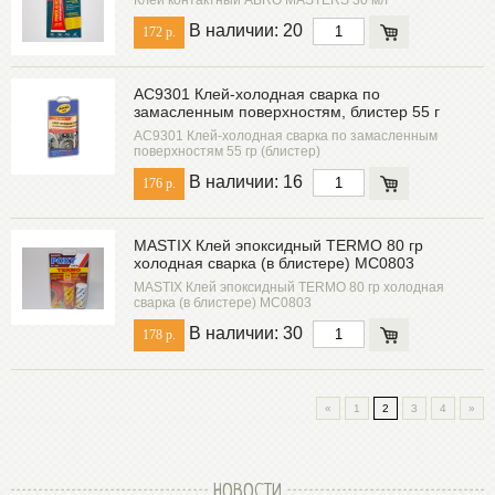
В наличии: 20
172 р.
AC9301 Клей-холодная сварка по
замасленным поверхностям, блистер 55 г
AC9301 Клей-холодная сварка по замасленным
поверхностям 55 гр (блистер)
В наличии: 16
176 р.
MASTIX Клей эпоксидный TERMO 80 гр
холодная сварка (в блистере) MC0803
MASTIX Клей эпоксидный TERMO 80 гр холодная
сварка (в блистере) MC0803
В наличии: 30
178 р.
«
1
2
3
4
»
НОВОСТИ