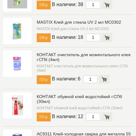
В наличии: 38
150 р.
MASTIX Клей для стекла UV 2 мл MC0302
MASTIX Клей для стекла UV 2 мл MC0302
В наличии: 18
150 р.
КОНТАКТ очиститель для моментального клея
г.СПб (4мл)
КОНТАКТ очиститель для моментального клея г.СПб
(4мл)
В наличии: 6
153 р.
КОНТАКТ обувной клей водостойкий г.СПб
(30мл)
КОНТАКТ обувной клей водостойкий г.СПб (30мл)
В наличии: 12
153 р.
AC9311 Клей-холодная сварка для металла 55