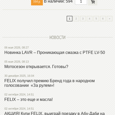
В наличии: 594
164 р.
1
2
3
4
5
6
»
НОВОСТИ
06 мая 2026, 08:27
Новинка LAVR – Проникающая смазка с PTFE LV-50
05 мая 2026, 08:13
Мотосезон открывается. Готовы?
30 декабря 2025, 16:04
FELIX получил премию Бренд года в народном
голосовании «За рулем»!
02 октября 2024, 14:51
FELIX – это еще и масла!
02 октября 2024, 14:51
АКЦИЯ! Купи FELIX, выиграй поездку в Абу-Даби на