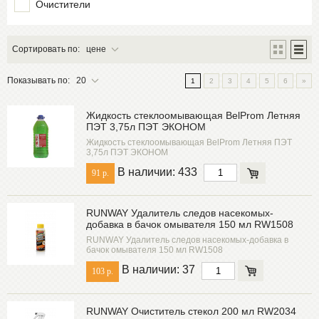
Очистители
SYNTHETIUM
UWA
VIXEN
Сортировать по:
цене
ВМП
Показывать по:
20
1
2
3
4
5
6
»
Жидкость стеклоомывающая BelProm Летняя
ПЭТ 3,75л ПЭТ ЭКОНОМ
Жидкость стеклоомывающая BelProm Летняя ПЭТ
3,75л ПЭТ ЭКОНОМ
В наличии: 433
91 р.
RUNWAY Удалитель следов насекомых-
добавка в бачок омывателя 150 мл RW1508
RUNWAY Удалитель следов насекомых-добавка в
бачок омывателя 150 мл RW1508
В наличии: 37
103 р.
RUNWAY Очиститель стекол 200 мл RW2034