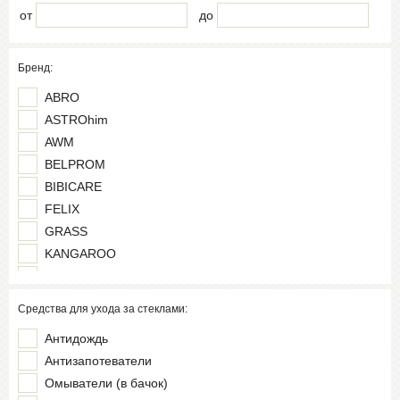
от
до
Бренд:
ABRO
ASTROhim
AWM
BELPROM
BIBICARE
FELIX
GRASS
KANGAROO
KERRY
LAVR
Средства для ухода за стеклами:
OKTAN
Антидождь
RUNWAY
Антизапотеватели
SIBIRIA
Омыватели (в бачок)
SINTEC