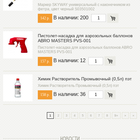
Маркер SKYWAY универсальный с наконечником из
фетра, цвет черный S03501002
В наличии: 200
142 р.
Пистолет-насадка для аэрозольных баллонов
ABRO MASTERS PVS-001
Пистолет-насадка для аэрозольных баллонов ABRO
MASTERS PVS-001
В наличии: 12
157 р.
Химик Растворитель Промывочный (0,5л) пэт
Химик Растворитель Промывочный (0,5л) пэт
В наличии: 36
158 р.
1
2
3
4
5
6
7
8
9»
»
»
НОВОСТИ