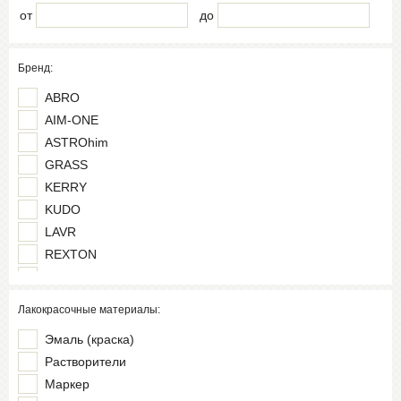
от
до
Бренд:
ABRO
AIM-ONE
ASTROhim
GRASS
KERRY
KUDO
LAVR
REXTON
RUNWAY
Skyway
Лакокрасочные материалы:
SYNTHETIUM
Эмаль (краска)
VIXEN
Растворители
НЕОЛЮКС
Маркер
ПКФ "КРАСБЫТХИМ"