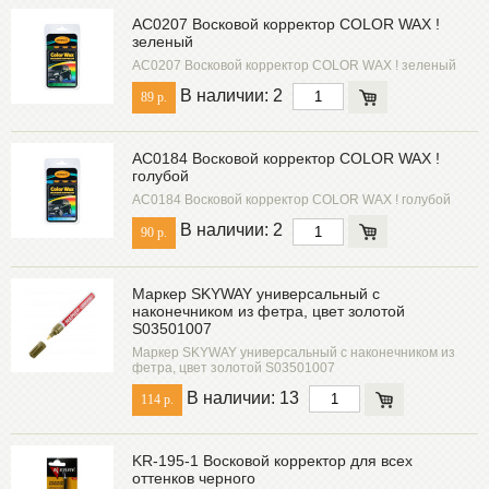
AC0207 Восковой корректор COLOR WAX !
зеленый
AC0207 Восковой корректор COLOR WAX ! зеленый
В наличии: 2
89 р.
AC0184 Восковой корректор COLOR WAX !
голубой
AC0184 Восковой корректор COLOR WAX ! голубой
В наличии: 2
90 р.
Маркер SKYWAY универсальный с
наконечником из фетра, цвет золотой
S03501007
Маркер SKYWAY универсальный с наконечником из
фетра, цвет золотой S03501007
В наличии: 13
114 р.
KR-195-1 Восковой корректор для всех
оттенков черного