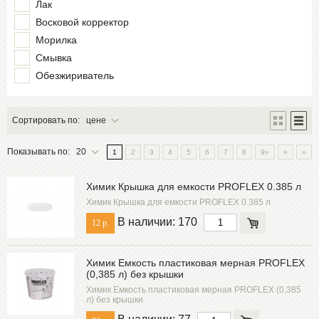
Лак
ХИМИК
Восковой корректор
Морилка
Смывка
Обезжириватель
Сортировать по:
цене
Показывать по:
20
1
2
3
4
5
6
7
8
9»
»
»
Химик Крышка для емкости PROFLEX 0.385 л
Химик Крышка для емкости PROFLEX 0.385 л
В наличии: 170
12 р.
Химик Емкость пластиковая мерная PROFLEX
(0,385 л) без крышки
Химик Емкость пластиковая мерная PROFLEX (0,385
л) без крышки