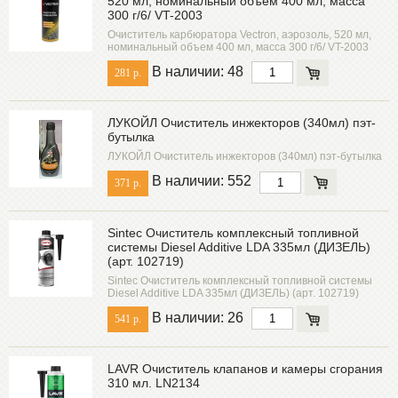
520 мл, номинальный объем 400 мл, масса
300 г/6/ VT-2003
Очиститель карбюратора Vectron, аэрозоль, 520 мл,
номинальный объем 400 мл, масса 300 г/6/ VT-2003
В наличии: 48
281 р.
ЛУКОЙЛ Очиститель инжекторов (340мл) пэт-
бутылка
ЛУКОЙЛ Очиститель инжекторов (340мл) пэт-бутылка
В наличии: 552
371 р.
Sintec Очиститель комплексный топливной
системы Diesel Additive LDA 335мл (ДИЗЕЛЬ)
(арт. 102719)
Sintec Очиститель комплексный топливной системы
Diesel Additive LDA 335мл (ДИЗЕЛЬ) (арт. 102719)
В наличии: 26
541 р.
LAVR Очиститель клапанов и камеры сгорания
310 мл. LN2134