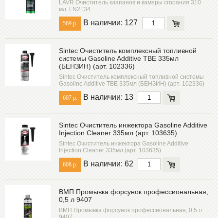
LAVR Очиститель клапанов и камеры сгорания 310
мл. LN2134
В наличии: 127
569 р.
Sintec Очиститель комплексный топливной
системы Gasoline Additive TBE 335мл
(БЕНЗИН) (арт. 102336)
Sintec Очиститель комплексный топливной системы
Gasoline Additive TBE 335мл (БЕНЗИН) (арт. 102336)
В наличии: 13
607 р.
Sintec Очиститель инжектора Gasoline Additive
Injection Cleaner 335мл (арт. 103635)
Sintec Очиститель инжектора Gasoline Additive
Injection Cleaner 335мл (арт. 103635)
В наличии: 62
608 р.
ВМП Промывка форсунок профессиональная,
0,5 л 9407
ВМП Промывка форсунок профессиональная, 0,5 л
9407