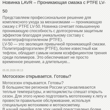
Новинка LAVR – Проникающая смазка с PTFE LV-
50
Представляем профессиональное решение для
комплексного ухода за механизмами — проникающую
смазку с PTFE LV-50. Новинка сочетает повышенную
проникающую способность с долгосрочным защитным
эффектом благодаря уникальному составу с
политетрафторэтиленом (PTFE).
LV-50 — это эволюция привычной проникающей смазки.
Политетрафторэтилен (PTFE), более известный как
тефлон, обладает самым низким коэффициентом трения
среди полимеров. Это обеспечивает не просто
временное решение, а длительную...
05.05.2026 08:13
Мотосезон открывается. Готовы?
Мотосезон открывается. Готовы?
В большинстве регионов России устанавливаются
теплые температуры, и мотоциклисты спешат открыть
сезон. Для этого нужно подготовить мототехнику к лету и
провести правильное обслуживание, используя
специальную мотохимию и мотокосметику.
В нашей линейке для этих целей представлено более