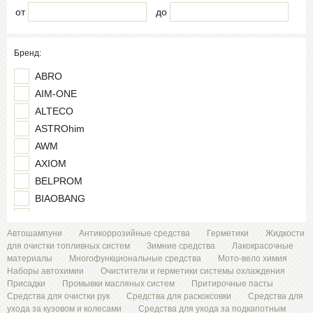
от
до
Бренд:
ABRO
AIM-ONE
ALTECO
ASTROhim
AWM
AXIOM
BELPROM
BIAOBANG
BIBICARE
DONE DEAL
Автошампуни
Антикоррозийные средства
Герметики
Жидкости
для очистки топливных систем
Зимние средства
Лакокрасочные
DONEWELL
материалы
Многофункциональные средства
Мото-вело химия
FELIX
Наборы автохимии
Очистители и герметики системы охлаждения
Присадки
Промывки масляных систем
Притирочные пасты
FILL Inn
Средства для очистки рук
Средства для раскоксовки
Средства для
GOODYEAR
ухода за кузовом и колесами
Средства для ухода за подкапотным