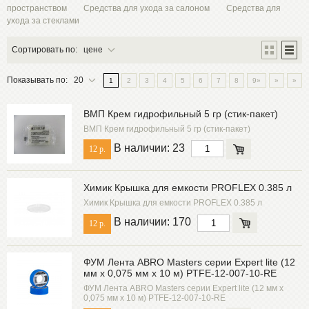
GRASS
пространством
Средства для ухода за салоном
Средства для
ухода за стеклами
KANGAROO
KERRY
Сортировать по:
цене
KUDO
LAVR
Показывать по:
20
1
2
3
4
5
6
7
8
9»
»
»
LIQUI MOLY
LOOZEN
ВМП Крем гидрофильный 5 гр (стик-пакет)
MOTUL
ВМП Крем гидрофильный 5 гр (стик-пакет)
OKTAN
В наличии: 23
12 р.
PROconnect
REXTON
Химик Крышка для емкости PROFLEX 0.385 л
RUNWAY
Химик Крышка для емкости PROFLEX 0.385 л
SIBIRIA
В наличии: 170
12 р.
SINTEC
Skyway
ФУМ Лента ABRO Masters серии Expert lite (12
SMART MEDICAL
мм х 0,075 мм х 10 м) PTFE-12-007-10-RE
SUPROTEC
ФУМ Лента ABRO Masters серии Expert lite (12 мм х
0,075 мм х 10 м) PTFE-12-007-10-RE
SYNTHETIUM