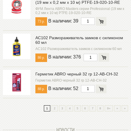
(19 мм х 0,2 мм х 10 м) PTFE-19-020-10-RE
ФУМ Лента ABRO Masters серии Professional (19 мм х
0,2 мм х 10 м) PTFE-19-020-10-RE
В наличии: 39
73 р.
AC102 Размораживатель замков с силиконом
60 мл
AC102 Размораживатель замков с силиконом 60 мл
В наличии: 376
86 р.
Герметик ABRO черный 32 гр 12-AB-CH-32
Герметик ABRO черный 32 гр 12-AB-CH-32
В наличии: 52
88 р.
1
2
3
4
5
6
7
8
9»
»
»
НОВОСТИ