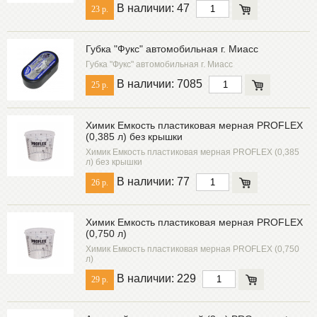
В наличии: 47
TRANSMASTER
23 р.
UWA
VECTRON
Губка "Фукс" автомобильная г. Миасс
VIXEN
Губка "Фукс" автомобильная г. Миасс
АЛМАЗ
В наличии: 7085
25 р.
БХЗ
ВМП
Химик Емкость пластиковая мерная PROFLEX
Казанский завод герметиков
(0,385 л) без крышки
ЛУКОЙЛ
Химик Емкость пластиковая мерная PROFLEX (0,385
л) без крышки
НЕОЛЮКС
В наличии: 77
26 р.
ПКФ "КРАСБЫТХИМ"
РИМЕТ
СИБИАР
Химик Емкость пластиковая мерная PROFLEX
(0,750 л)
СТАРТ
Химик Емкость пластиковая мерная PROFLEX (0,750
ХИМИК
л)
В наличии: 229
29 р.