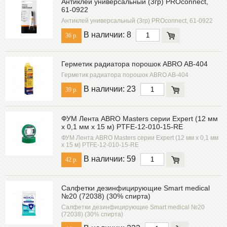
Антиклей универсальный (3гр) PROconnect,
61-0922
Антиклей универсальный (3гр) PROconnect, 61-0922
В наличии: 8
36 р.
Герметик радиатора порошок ABRO AB-404
Герметик радиатора порошок ABRO AB-404
В наличии: 23
39 р.
ФУМ Лента ABRO Masters серии Expert (12 мм
х 0,1 мм х 15 м) PTFE-12-010-15-RE
ФУМ Лента ABRO Masters серии Expert (12 мм х 0,1 мм
х 15 м) PTFE-12-010-15-RE
В наличии: 59
42 р.
Салфетки дезинфицирующие Smart medical
№20 (72038) (30% спирта)
Салфетки дезинфицирующие Smart medical №20
(72038) (30% спирта)