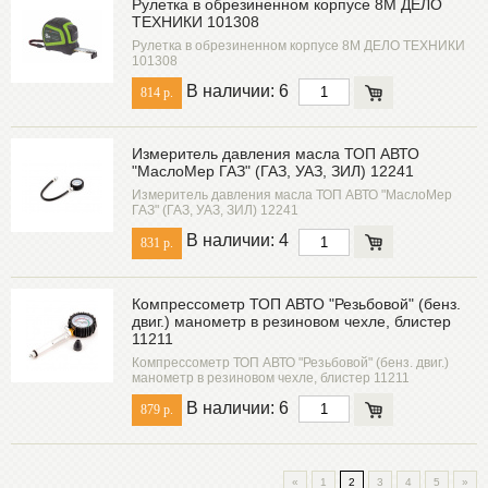
Рулетка в обрезиненном корпусе 8М ДЕЛО
ТЕХНИКИ 101308
Рулетка в обрезиненном корпусе 8М ДЕЛО ТЕХНИКИ
101308
В наличии: 6
814 р.
Измеритель давления масла ТОП АВТО
"МаслоМер ГАЗ" (ГАЗ, УАЗ, ЗИЛ) 12241
Измеритель давления масла ТОП АВТО "МаслоМер
ГАЗ" (ГАЗ, УАЗ, ЗИЛ) 12241
В наличии: 4
831 р.
Компрессометр ТОП АВТО "Резьбовой" (бенз.
двиг.) манометр в резиновом чехле, блистер
11211
Компрессометр ТОП АВТО "Резьбовой" (бенз. двиг.)
манометр в резиновом чехле, блистер 11211
В наличии: 6
879 р.
«
1
2
3
4
5
»