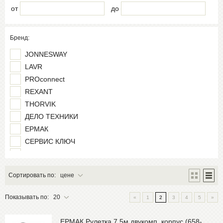
от
до
Бренд:
JONNESWAY
LAVR
PROconnect
REXANT
THORVIK
ДЕЛО ТЕХНИКИ
ЕРМАК
СЕРВИС КЛЮЧ
ТОП АВТО
Сортировать по:
цене
Показывать по:
20
«
1
2
3
4
5
»
ЕРМАК Рулетка 7,5м двукомп. корпус (658-