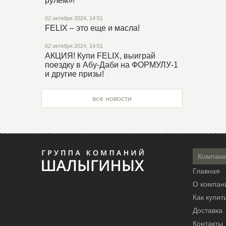
рулем»!
02 октября 2024, 14:51
FELIX – это еще и масла!
02 октября 2024, 14:51
АКЦИЯ! Купи FELIX, выиграй
поездку в Абу-Даби на ФОРМУЛУ-1
и другие призы!
все новости
Компан
Главная
О компан
Как купит
Доставка
Контакты