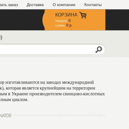
лать заказ
Доставка
О компании
Контакты
КОРЗИНА
0
товаров:
0 р.
сумма:
)
р изготавливаются на заводах международной
к), которая является крупнейшим на территории
ным в Украине производителем свинцово-кислотных
полным циклом.
NATOR