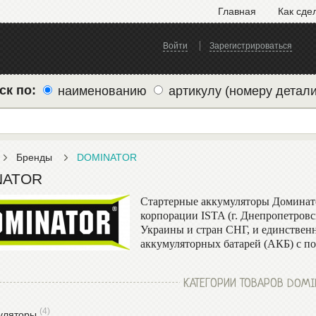
Главная
Как сде
Войти
Зарегистрироваться
ск по:
наименованию
артикулу (номеру детали
Бренды
DOMINATOR
NATOR
Стартерные аккумуляторы Доминато
корпорации ISTA (г. Днепропетровс
Украины и стран СНГ, и единствен
аккумуляторных батарей (АКБ) с 
КАТЕГОРИИ ТОВАРОВ DOMI
(4)
уляторы